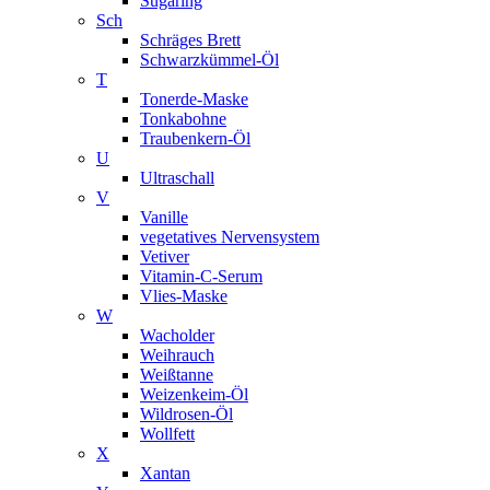
Sugaring
Sch
Schräges Brett
Schwarzkümmel-Öl
T
Tonerde-Maske
Tonkabohne
Traubenkern-Öl
U
Ultraschall
V
Vanille
vegetatives Nervensystem
Vetiver
Vitamin-C-Serum
Vlies-Maske
W
Wacholder
Weihrauch
Weißtanne
Weizenkeim-Öl
Wildrosen-Öl
Wollfett
X
Xantan