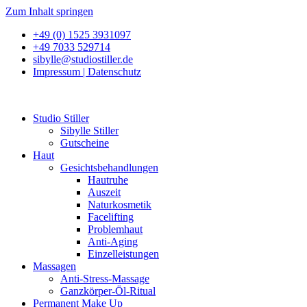
Zum Inhalt springen
+49 (0) 1525 3931097
+49 7033 529714
sibylle@studiostiller.de
Impressum | Datenschutz
Studio Stiller
Sibylle Stiller
Gutscheine
Haut
Gesichtsbehandlungen
Hautruhe
Auszeit
Naturkosmetik
Facelifting
Problemhaut
Anti-Aging
Einzelleistungen
Massagen
Anti-Stress-Massage
Ganzkörper-Öl-Ritual
Permanent Make Up