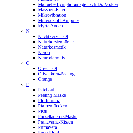
Manuelle Lymphdrainage nach Dr. Vodder
Massage-Kugeln
Mikrovibration
Mineralstoff-Ampulle
Myrte Anden
N
Nachtkerzen-Öl
Naturborstenbürste
Naturkosmetik
Neroli
Neurodermitis
O
Oliven-Öl
Olivenkern-Peeling
Orange
P
Patchouli
Peeling-Maske
Pfefferminz
Pigmentflecken
Pistill
Porzellanerde-Maske
Pranayama-Kissen
Primavera
Pune-Pferd