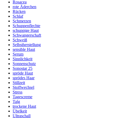
Rosacea
rote Äderchen
Rücken
Schlaf
Schmerzen
Schuppenflechte
schuppige Haut
Schwangerschaft
Schweiß
Selbstherstellung
sensible Haut
Serum
Sinnlichkeit
Sonnenschutz
Sonostar 25
spröde Haut
sprödes Haar
Stillzeit
Stoffwechsel
Stress
Tagescreme
Talg
trockene Haut
Übelkeit
Ultraschall