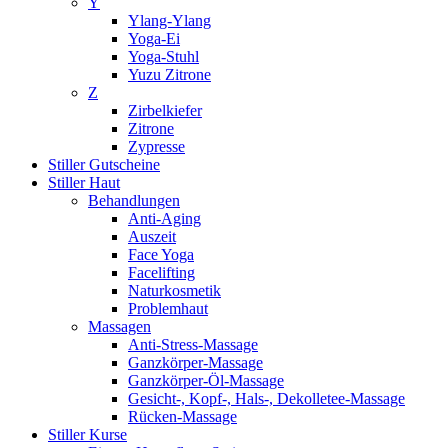
Y
Ylang-Ylang
Yoga-Ei
Yoga-Stuhl
Yuzu Zitrone
Z
Zirbelkiefer
Zitrone
Zypresse
Stiller Gutscheine
Stiller Haut
Behandlungen
Anti-Aging
Auszeit
Face Yoga
Facelifting
Naturkosmetik
Problemhaut
Massagen
Anti-Stress-Massage
Ganzkörper-Massage
Ganzkörper-Öl-Massage
Gesicht-, Kopf-, Hals-, Dekolletee-Massage
Rücken-Massage
Stiller Kurse