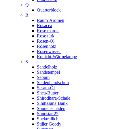
Q
Quarterblock
R
Raum-Aromen
Rosacea
Rose marok
Rose türk
Rosen-Öl
Rosenholz
Rosenwasser
Rotlicht-Wärmelampe
S
Sandelholz
Sandstempel
Sebum
Seidenhandschuh
Sesam-Öl
Shea-Butter
Shirodhara-Schale
Simhasana-Bank
Sonnenschäden
Sonostar 25
Spektrallicht
Stiller Goody