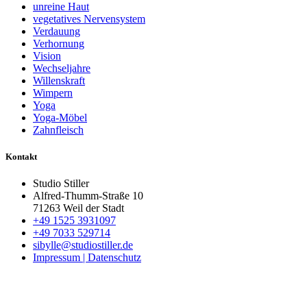
unreine Haut
vegetatives Nervensystem
Verdauung
Verhornung
Vision
Wechseljahre
Willenskraft
Wimpern
Yoga
Yoga-Möbel
Zahnfleisch
Kontakt
Studio Stiller
Alfred-Thumm-Straße 10
71263 Weil der Stadt
+49 1525 3931097
+49 7033 529714
sibylle@studiostiller.de
Impressum | Datenschutz