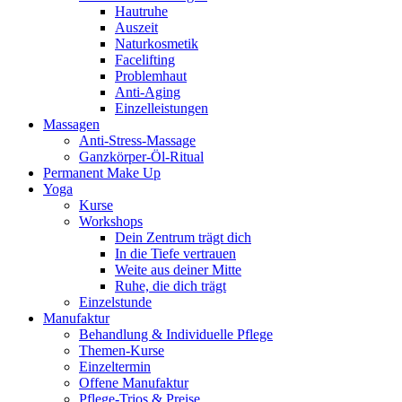
Hautruhe
Auszeit
Naturkosmetik
Facelifting
Problemhaut
Anti-Aging
Einzelleistungen
Massagen
Anti-Stress-Massage
Ganzkörper-Öl-Ritual
Permanent Make Up
Yoga
Kurse
Workshops
Dein Zentrum trägt dich
In die Tiefe vertrauen
Weite aus deiner Mitte
Ruhe, die dich trägt
Einzelstunde
Manufaktur
Behandlung & Individuelle Pflege
Themen-Kurse
Einzeltermin
Offene Manufaktur
Pflege-Trios & Preise