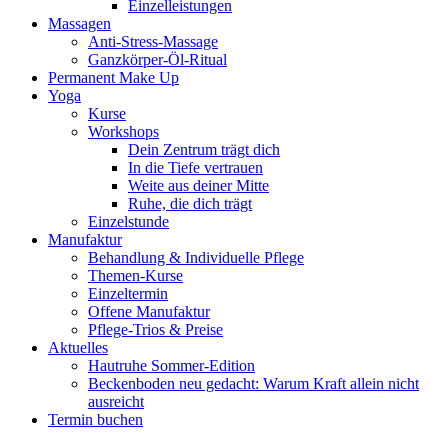
Einzelleistungen
Massagen
Anti-Stress-Massage
Ganzkörper-Öl-Ritual
Permanent Make Up
Yoga
Kurse
Workshops
Dein Zentrum trägt dich
In die Tiefe vertrauen
Weite aus deiner Mitte
Ruhe, die dich trägt
Einzelstunde
Manufaktur
Behandlung & Individuelle Pflege
Themen-Kurse
Einzeltermin
Offene Manufaktur
Pflege-Trios & Preise
Aktuelles
Hautruhe Sommer-Edition
Beckenboden neu gedacht: Warum Kraft allein nicht
ausreicht
Termin buchen