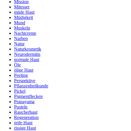
Mission
Mitesser
müde Haut
Müdigkeit
Mund
Muskeln
Nachtcreme
Narben
Natur
Naturkosmetik
Neurodermitis
normale Haut
Öle
ölige Haut
Peeling
Perspektive
Pflanzenheilkunde
Pickel
Pigmentflecken
Pranayama
Pusteln
Raucherhaut
Regeneration
reife Haut
rissige Haut