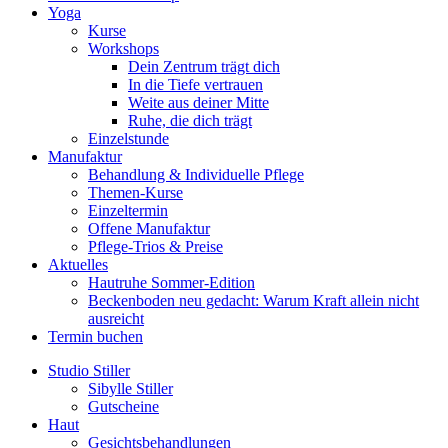
Yoga
Kurse
Workshops
Dein Zentrum trägt dich
In die Tiefe vertrauen
Weite aus deiner Mitte
Ruhe, die dich trägt
Einzelstunde
Manufaktur
Behandlung & Individuelle Pflege
Themen-Kurse
Einzeltermin
Offene Manufaktur
Pflege-Trios & Preise
Aktuelles
Hautruhe Sommer-Edition
Beckenboden neu gedacht: Warum Kraft allein nicht
ausreicht
Termin buchen
Studio Stiller
Sibylle Stiller
Gutscheine
Haut
Gesichtsbehandlungen