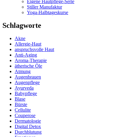
Eigene Hautpflege-Serie
Stiller Manufaktur
Yoga-Halbtageskurse
Schlagworte
Akne
Allergie-Haut
anspruchsvolle Haut
Anti-Aging
Aroma-Therapie
ätherische Öle
Atmung
Augenbrauen
Augenpflege
Ayurveda
Babypflege
Blase
Bürste
Cellulite
Couperose
Dermatologie
Digital Detox
Durchblutung