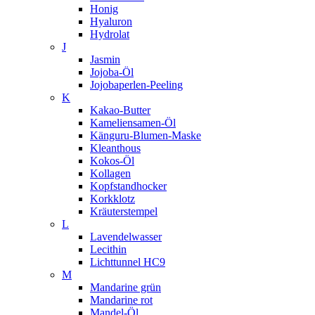
Honig
Hyaluron
Hydrolat
J
Jasmin
Jojoba-Öl
Jojobaperlen-Peeling
K
Kakao-Butter
Kameliensamen-Öl
Känguru-Blumen-Maske
Kleanthous
Kokos-Öl
Kollagen
Kopfstandhocker
Korkklotz
Kräuterstempel
L
Lavendelwasser
Lecithin
Lichttunnel HC9
M
Mandarine grün
Mandarine rot
Mandel-Öl