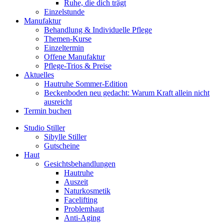
Ruhe, die dich trägt
Einzelstunde
Manufaktur
Behandlung & Individuelle Pflege
Themen-Kurse
Einzeltermin
Offene Manufaktur
Pflege-Trios & Preise
Aktuelles
Hautruhe Sommer-Edition
Beckenboden neu gedacht: Warum Kraft allein nicht
ausreicht
Termin buchen
Studio Stiller
Sibylle Stiller
Gutscheine
Haut
Gesichtsbehandlungen
Hautruhe
Auszeit
Naturkosmetik
Facelifting
Problemhaut
Anti-Aging