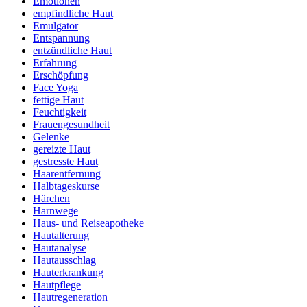
Emotionen
empfindliche Haut
Emulgator
Entspannung
entzündliche Haut
Erfahrung
Erschöpfung
Face Yoga
fettige Haut
Feuchtigkeit
Frauengesundheit
Gelenke
gereizte Haut
gestresste Haut
Haarentfernung
Halbtageskurse
Härchen
Harnwege
Haus- und Reiseapotheke
Hautalterung
Hautanalyse
Hautausschlag
Hauterkrankung
Hautpflege
Hautregeneration