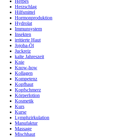
Herpes
Herzschlag
Hilfsmittel
Hormonproduktion
Hydrolat
Immunsystem
Insekten
irritierte Haut
Jojoba-Öl
Juckreiz
kalte Jahreszeit
Knie
Know-how
Kollagen
Kompetenz
Kopfhaut
Kopfschmerz
Körperlotion
Kosmetik
Kurs
Kurse
Lymphzirkulation
Manufaktur
Massage
Mischhaut