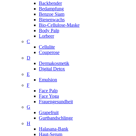
Backbender
Bedampfung
Benzoe Siam
Bienenwachs
Bio-Cellulose-Maske
Body Palp
Lorbeer
C
Cellulite
Couperose
D
Dermakosmetik
Digital Detox
E
Emulsion
F
Face Palp
Face Yoga
Frauengesundheit
G
Grapefruit
Gurtbandschlinge
H
Halasana-Bank
Haut-Serum